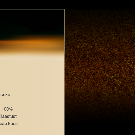
naseks
st 100%
ilaastust
hoiab koos