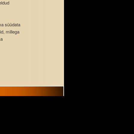
eldud
ema süüdata
d, millega
ka