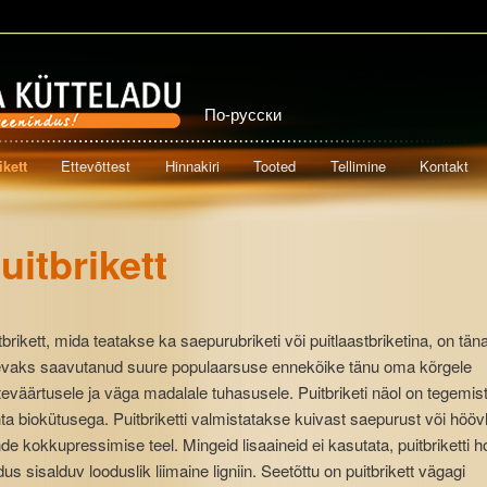
По-русски
ikett
Ettevõttest
Hinnakiri
Tooted
Tellimine
Kontakt
 to primary content
p to secondary content
uitbrikett
tbrikett, mida teatakse ka saepurubriketi või puitlaastbriketina, on tä
vaks saavutanud suure populaarsuse ennekõike tänu oma kõrgele
teväärtusele ja väga madalale tuhasusele. Puitbriketi näol on tegemi
ta biokütusega. Puitbriketti valmistatakse kuivast saepurust või höövl
de kokkupressimise teel. Mingeid lisaaineid ei kasutata, puitbriketti 
dus sisalduv looduslik liimaine ligniin. Seetõttu on puitbrikett vägagi