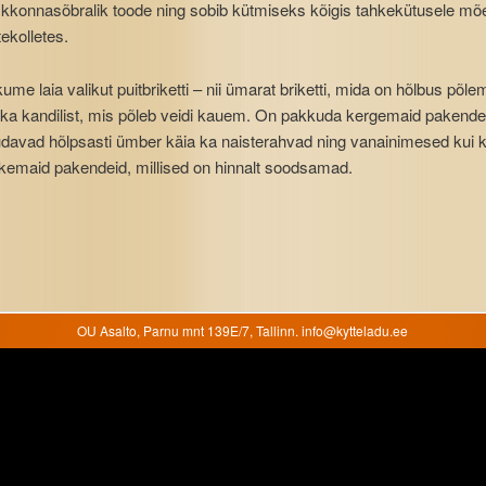
kkonnasõbralik toode ning sobib kütmiseks kõigis tahkekütusele mõ
tekolletes.
ume laia valikut puitbriketti – nii ümarat briketti, mida on hõlbus põl
 ka kandilist, mis põleb veidi kauem. On pakkuda kergemaid pakendei
davad hõlpsasti ümber käia ka naisterahvad ning vanainimesed kui 
kemaid pakendeid, millised on hinnalt soodsamad.
OU Asalto, Parnu mnt 139E/7, Tallinn. info@kytteladu.ee