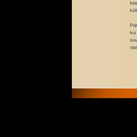
kes
küt
Pak
kui
suu
ras