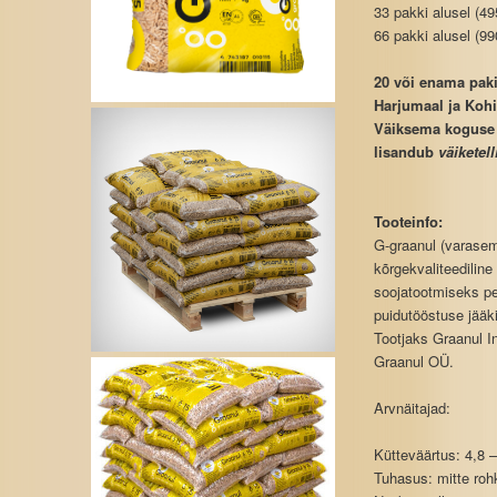
33 pakki alusel 
66 pakki alusel 
20 või enama paki 
Harjumaal ja Kohi
Väiksema koguse t
lisandub
väiketel
Tooteinfo:
G-graanul (varasema
kõrgekvaliteediline
soojatootmiseks pe
puidutööstuse jääki
Tootjaks Graanul I
Graanul OÜ.
Arvnäitajad:
Kütteväärtus: 4,8 
Tuhasus: mitte ro