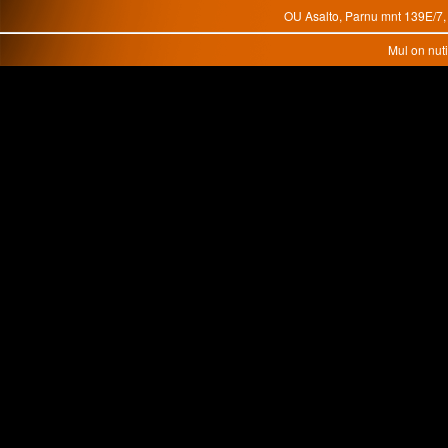
OU Asalto, Parnu mnt 139E/7, 
Mul on nuti